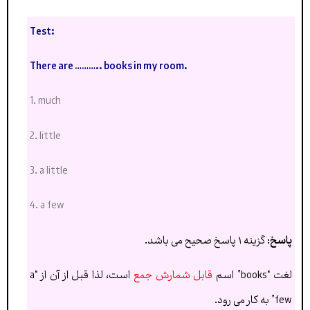
Test:
There are
………..
books in my room.
1. much
2. little
3. a little
4. a few
پاسخ
: گزینه ۱ پاسخ صحیح می باشد.
لغت “books” اسم
قابل شمارش جمع
است، لذا قبل از آن از “a
few” به کار می رود.