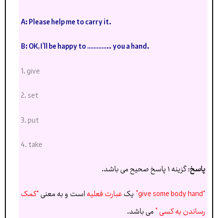
A: Please help me to carry it.
B: OK, I’ll be happy to ………….. you a hand.
1. give
2. set
3. put
4. take
پاسخ
: گزینه ۱ پاسخ صحیح می باشد.
“give some body hand”
یک
عبارت فعلیه
است و به معنی
“کمک
رساندن به کسی ”
می باشد.