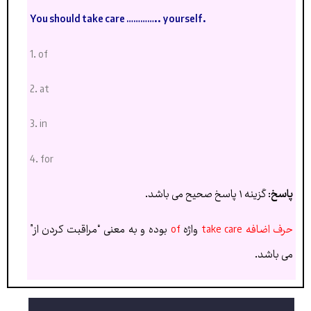
You should take care ………….. yourself.
1. of
2. at
3. in
4. for
پاسخ
: گزینه ۱ پاسخ صحیح می باشد.
حرف اضافه take care
واژه
of
بوده و به معنی “مراقبت کردن از”
می باشد.