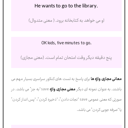
.He wants to go to the library
او می خواهد به کتابخانه برود. ( معنی متدوال)
.OK kids, five minutes to go
پنج دقیقه دیگر وقت امتحان تمام است. (معنی مجازی)
معانی مجازی واژه ها
برای پاسخ به تست های کنکور سراسری بسیار مهم می
باشند. به عنوان نمونه ای دیگر
معنی مجازی واژه
save “به جز” می باشد. در
صورتی که معنی عمومی save “نجات دادن”، “ذخیره کردن”، “پس انداز کردن”
یا “صرفه جویی کردن” می باشد.