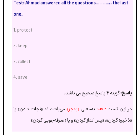
Test:
Ahmad answered all
the questions
…………..
the
last
one.
1. protect
2. keep
3. collect
4. save
پاسخ:
گزینه ۴ پاسخ صحیح می باشد.
در این تست
save
به‌معنی
«به‌جز»
می‌باشد نه «نجات دادن» یا
«ذخیره کردن»، «پس‌انداز کردن» و یا «صرفه‌جویی کردن»