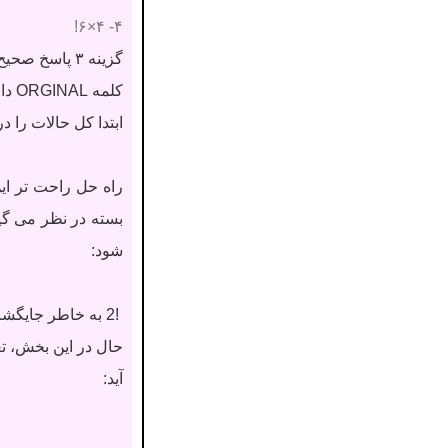
۴- ۴×۶!
گزینه ۳ پاسخ صحیح می باشد.
کلمه ORGINAL دارای هفت حرف “O, R, G, I, N, A, L” می باشد.
ابتدا کل حالات را د
شود:
!2 به خاطر جایگشت دو حرف O و L در رابطه قرار داده شده است.
آید: