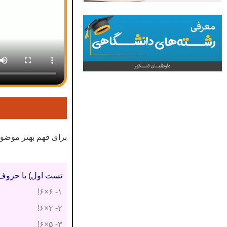
برای فهم بهتر موضوع
تست اول) با حروف کلمه ORGINAL یک کلمه 6 حرفی می نویسم. در چند حالت O
۱- ۶×۶!
۲- ۲×۶!
۳- ۵×۶!