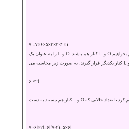
۷!=۷×۶×۵×۴×۳×۲×۱
راه حل راحت تر این است که عکس حالت صورت سوال را در نظر بگیریم و فرض کنیم بخواهیم O و L کنار هم باشند. O و L را به عنوان یک
بسته در نظر می گیریم، تعداد مابقی حروف برابر با 5 خواهد بود. پس تعداد حالاتی که O و L کنار یکدیگر قرار گیرند، به صورت زیر محاسبه می
۶!×۲!
حال در این بخش، تعداد کل حالات را از حالاتی که O و L کنار همدیگر قرار دارند، کم خواهیم کرد تا تعداد حالاتی که O و L کنار هم نیستند به دست
۷!-۶!×۲!=۶!(۷-۲)=۵×۶!