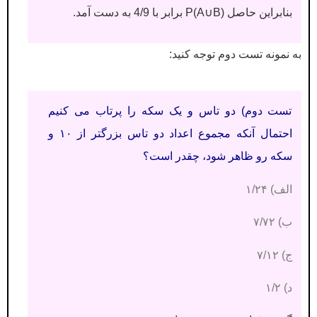
بنابراین حاصل P(A∪B) برابر با 4/9 به دست آمد.
به نمونه تست دوم توجه کنید:
تست دوم) دو تاس و یک سکه را پرتاب می کنیم
احتمال آنکه مجموع اعداد دو تاس بزرگتر از ۱۰ و
سکه رو ظاهر شود، چقدر است؟
الف) ۱/۲۴
ب) ۷/۷۲
ج) ۷/۱۲
د) ۱/۲