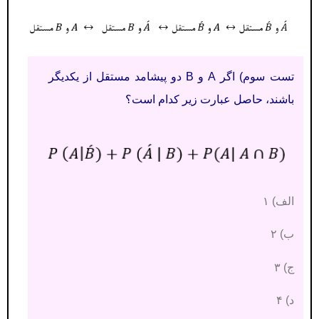
تست سوم) اگر A و B دو پیشامد مستقل از یکدیگر
باشند، حاصل عبارت زیر کدام است؟
الف) ۱
ب) ۲
ج) ۳
د) ۴