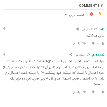
COMMENTS
۲
قدیمی‌ترین
حنا
۲ سال قبل
عالی متشکرم
۰
پاسخ
نمیدونم
۱ سال قبل
چرا باید در تست آخری، آخرین قسمت p(A|AاشتراکB) برابر یک باشه؟؟
اینجا احتمال رخ دادن a به شرط رخ دادن آن اشتراک که صد در صد جزئی از
خود احتمال A است که میشه خود پیشامد A؟ یا میشه گفت احتمال رخ
دادن A به احتمال ضرب احتمال های A , B ولی ضرب این دو برابر یک
نمیشه!..
۰
پاسخ