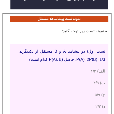
نمونه تست پیشامدهای مستقل
به نمونه تست زیر توجه کنید:
تست اول) دو پیشامد A و B مستقل از یکدیگرند
P(A)=2P(B)=1/3. حاصل P(A∪B) کدام است؟
الف) ۱/۳
ب) ۴/۹
ج) ۵/۹
د) ۲/۳