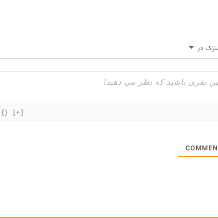
راک در
{}
[+]