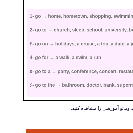
1- go →
home, hometown, shopping, swimming
2- go to
→
church, sleep, school, university, be
۳-
go
on
→
holidays, a cruise, a trip, a date, a 
4- go for
→
a walk, a swim, a run
۵-
go
to a
→
party, conference, concert, restaur
۶-
go
to the
→
bathroom, doctor, bank, superma