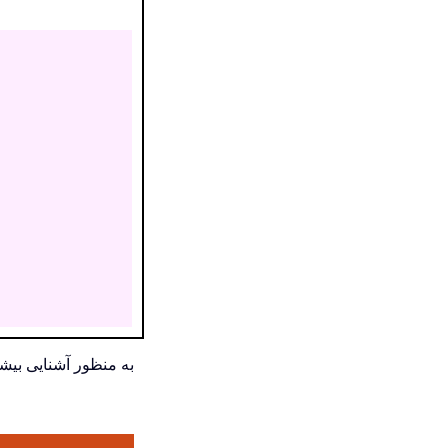
به منظور آشنایی بیشتر با کاربرد go و آشنایی با ترکیب‌های ساخته شده با این وا