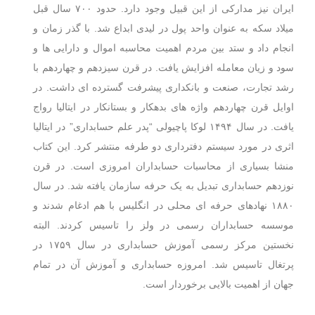
ایران نیز مدارکی از این قبیل وجود دارد. حدود ۷۰۰ سال قبل
میلاد سکه به عنوان واحد پول در لیدی ابداع شد. با گذر زمان و
انجام داد و ستد بین مردم اهمیت محاسبه اموال و دارایی ها و
سود و زیان معامله افزایش یافت. در قرن سیزدهم و چهاردهم با
رشد تجارت، صنعت و بانکداری پیشرفت گسترده ای داشت. در
اوایل قرن چهاردهم واژه های بدهکار و بستانکار در ایتالیا رواج
یافت. در سال ۱۴۹۴ لوکا پاچیولی “پدر علم حسابداری” در ایتالیا
اثری در مورد سیستم دفترداری دو طرفه منتشر کرد. این کتاب
منشا بسیاری از محاسبات حسابداران امروزی است. در قرن
نوزدهم حسابداری تبدیل به یک حرفه سازمان یافته شد. در سال
۱۸۸۰ نهادهای حرفه ای محلی در انگلیس با هم ادغام شدند و
موسسه حسابداران رسمی در ولز را تاسیس کردند. البته
نخستین مرکز رسمی آموزش حسابداری در سال ۱۷۵۹ در
پرتغال تاسیس شد. امروزه حسابداری و آموزش آن در تمام
جهان از اهمیت بالایی برخوردار است.