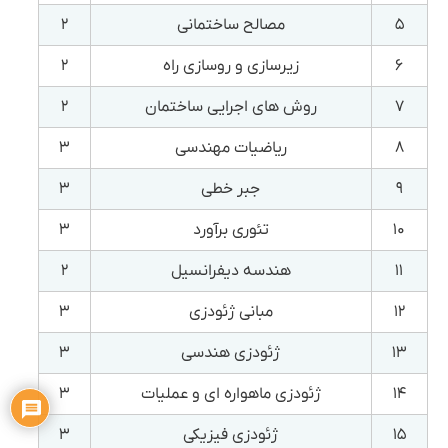
۵
مصالح ساختمانی
۲
۶
زیرسازی و روسازی راه
۲
۷
روش های اجرایی ساختمان
۲
۸
ریاضیات مهندسی
۳
۹
جبر خطی
۳
۱۰
تئوری برآورد
۳
۱۱
هندسه دیفرانسیل
۲
۱۲
مبانی ژئودزی
۳
۱۳
ژئودزی هندسی
۳
۱۴
ژئودزی ماهواره ای و عملیات
۳
۱۵
ژئودزی فیزیکی
۳