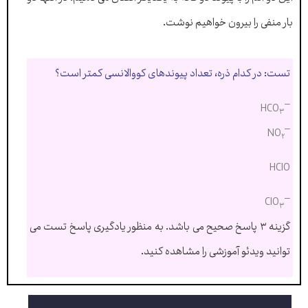
بار منفی را بیرون خواهیم نوشت.
تست: در کدام ذره، تعداد پیوندهای کووالانسی کمتر است؟
–
HCO
۳
–
NO
۲
HClO
–
ClO
۳
گزینه ۳ پاسخ صحیح می باشد. به منظور یادگیری پاسخ تست می
توانید ویدئو آموزشی را مشاهده کنید.