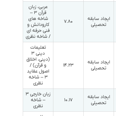
عربی، زبان
قرآن ۳ –
ایجاد سابقه
شاخه های
۷.۸۰
تحصیلی
کارودانش و
فنی حرفه ای
/ شاخه نظری
تعلیمات
دینی ۳
(دینی، اخلاق
ایجاد سابقه
۱۴.۲۳
و قرآن) /
تحصیلی
اصول عقاید
۳ – شاخه
نظری
زبان خارجی ۳
ایجاد سابقه
۱۰.۱۷
– شاخه
تحصیلی
نظری