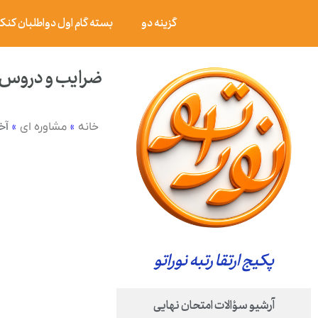
گزینه دو
بسته گام اول دواطلبان کنکور ۰۶
ضرایب و دروس س
»
»
آخ
خانه
مشاوره ای
پکیج ارتقا رتبه نوراتو
آرشیو سؤالات امتحان نهایی