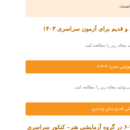
قدیم برای آزمون سراسری ۱۴۰۳
 جدید ۳-۳-۶
نید مقاله زیر را مطالعه کنید.
شی قدیم سالی واحدی
عناوین و ضرایب دروس سوابق تحصیلی دیپلم نظام آموزشی جدید ۳-۳-۶ در گروه آزمایشی هنر– کنکور سراسری